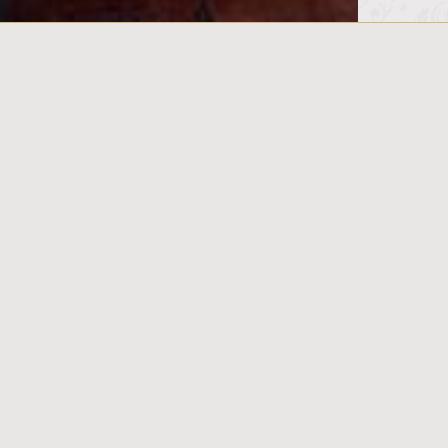
تالار بزرگ یاقوت
رستوران فیروزه