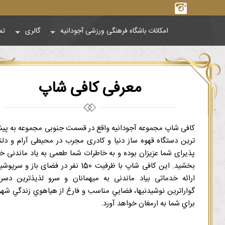
امکانات باشگاه فرهنگی ورزشی آجودانیه
گالری
تم
صفحه
ی
معرفی کافی شاپ
اصلی
کافی شاپ مجموعه آجودانیه واقع در قسمت جنوبی مجموعه به پیش
ترین دستگاه قهوه ساز دنیا و کادری مجرب در محیطی آرام و دل
پذیرای شما عزیزان بوده و به خاطرات شما طعمی به یاد ماندنی خ
بخشید. این کافی شاپ با ظرفیت 150 نفر در فضای باز و سر
ارائه خدماتی بیاد ماندنی به ميهمانان و سرو لذيذترين دسر
گواراترين نوشيدنيها، فضايي مناسب و فارغ از هياهوي زندگي شهر
براي شما به ارمغان خواهد آورد.