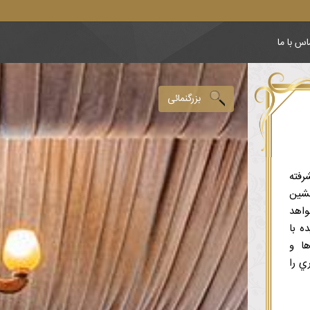
اس با ما
بزرگنمائی
رفته
نشین
واهد
پوشیده با
ها و
ي را